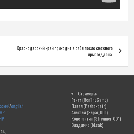
Краснодарский край приходит в себя после снежного
Армагеддона.
Стримеры:
(RenTheGame)
Ренат
сский
/
english
Павел
(Pashokpetr)
ДНР
Алексей
(Separ_001)
НР
Константин
(Streamer_001)
Владимир
(bLeak)
сь,