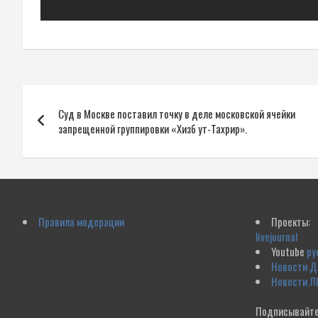
Навигация
Суд в Москве поставил точку в деле московской ячейки
по
запрещенной группировки «Хизб ут-Тахрир».
записям
Правила модерации
Проекты:
livejournal
Youtube
ру
Новости 
Новости Л
Подписывайте