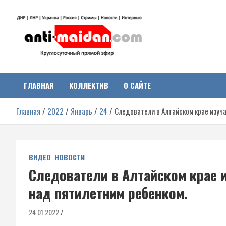
Перейти
к
содержимому
Антимайдан:
На сайте 'Антимайдан' вы найдете самые свежие новости и аналитик
о гражданской войне на Украине, включая события в Новороссии,
ДНР, ЛНР и других регионах.
ГЛАВНАЯ
КОЛЛЕКТИВ
О САЙТЕ
Гражданская война на
Главная
2022
Январь
24
Следователи в Алтайском крае изуч
Украине
ВИДЕО
НОВОСТИ
Следователи в Алтайском крае 
над пятилетним ребенком.
24.01.2022