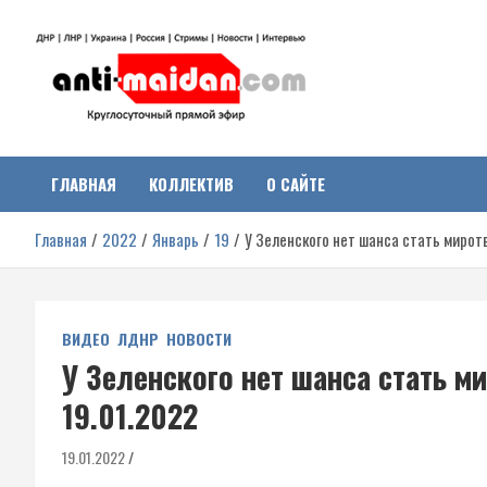
Перейти
к
содержимому
Антимайдан:
На сайте 'Антимайдан' вы найдете самые свежие новости и аналитик
о гражданской войне на Украине, включая события в Новороссии,
ДНР, ЛНР и других регионах.
ГЛАВНАЯ
КОЛЛЕКТИВ
О САЙТЕ
Гражданская война на
Главная
2022
Январь
19
У Зеленского нет шанса стать миротв
Украине
ВИДЕО
ЛДНР
НОВОСТИ
У Зеленского нет шанса стать м
19.01.2022
19.01.2022