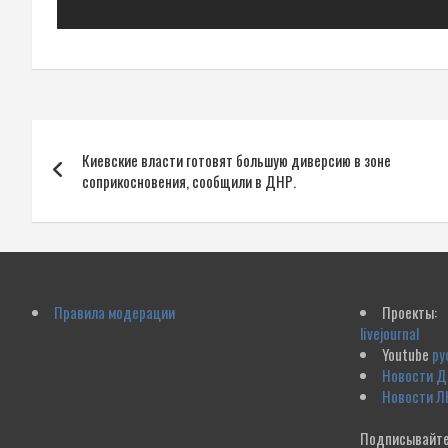
Навигация
Киевские власти готовят большую диверсию в зоне
по
соприкосновения, сообщили в ДНР.
записям
Правила модерации
Проекты:
livejournal
Youtube
ру
Новости 
Новости Л
Подписывайте