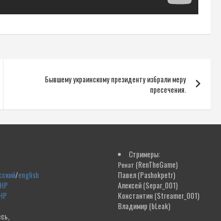
Бывшему украинскому президенту избрали меру
пресечения.
Стримеры:
(RenTheGame)
Ренат
сский
/
english
Павел
(Pashokpetr)
ДНР
Алексей
(Separ_001)
НР
Константин
(Streamer_001)
Владимир
(bLeak)
сь,