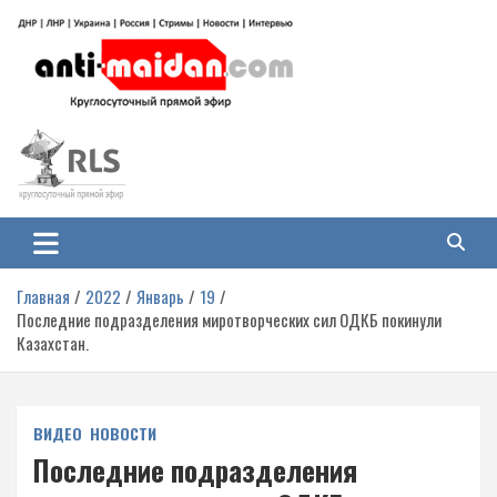
Перейти
к
содержимому
Антимайдан: Гражданская война
На сайте 'Антимайдан' вы найдете самые свежие новости и аналитику о
гражданской войне на Украине, включая события в Новороссии, ДНР,
на Украине
ЛНР и других регионах.
Главная
2022
Январь
19
Последние подразделения миротворческих сил ОДКБ покинули
Казахстан.
ВИДЕО
НОВОСТИ
Последние подразделения