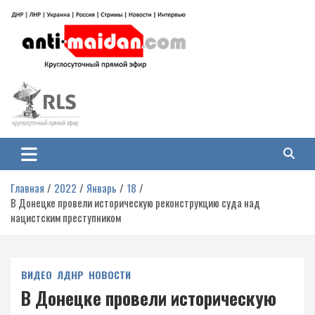
Перейти
к
содержимому
Антимайдан: Гражданская война
На сайте 'Антимайдан' вы найдете самые свежие новости и аналитику о
гражданской войне на Украине, включая события в Новороссии, ДНР,
на Украине
ЛНР и других регионах.
Главная
2022
Январь
18
В Донецке провели историческую реконструкцию суда над
нацистским преступником
ВИДЕО
ЛДНР
НОВОСТИ
В Донецке провели историческую