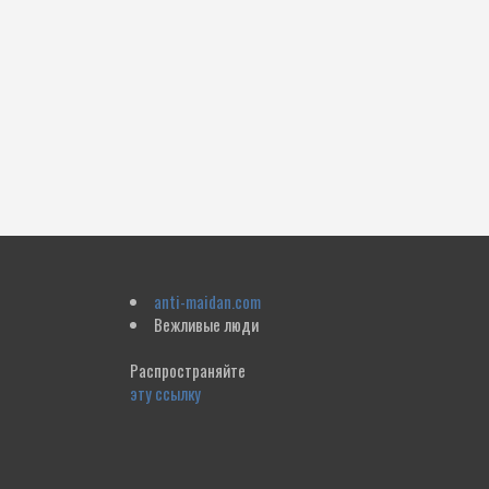
anti-maidan.com
Вежливые люди
Распространяйте
эту ссылку