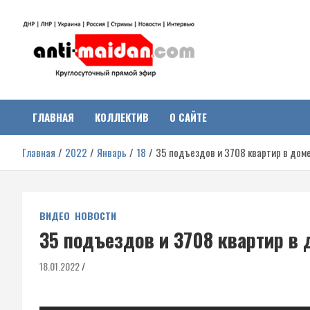
Перейти
к
содержимому
Антимайдан:
На сайте 'Антимайдан' вы найдете самые свежие новости и аналитик
о гражданской войне на Украине, включая события в Новороссии,
ДНР, ЛНР и других регионах.
ГЛАВНАЯ
КОЛЛЕКТИВ
О САЙТЕ
Гражданская война на
Главная
2022
Январь
18
35 подъездов и 3708 квартир в дом
Украине
ВИДЕО
НОВОСТИ
35 подъездов и 3708 квартир в 
18.01.2022