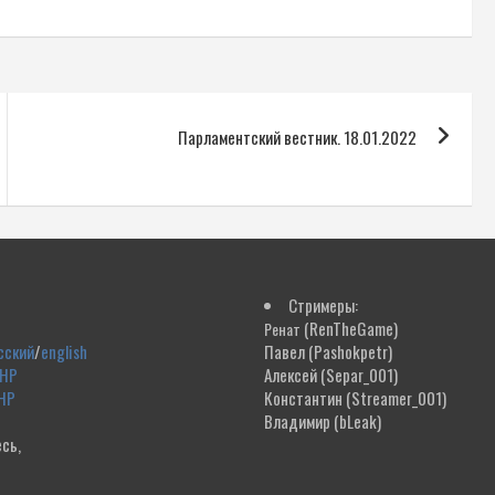
Парламентский вестник. 18.01.2022
Стримеры:
(RenTheGame)
Ренат
сский
/
english
Павел
(Pashokpetr)
ДНР
Алексей
(Separ_001)
НР
Константин
(Streamer_001)
Владимир
(bLeak)
сь,
!