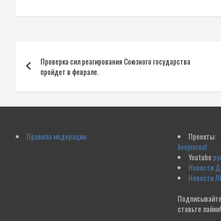
Навигация
Проверка сил реагирования Союзного государства
по
пройдет в феврале.
записям
Правила модерации
Проекты:
livejournal
Youtube
ру
Новости 
Новости Л
Подписывайте
ставьте лайки