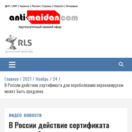
Перейти
к
содержимому
Антимайдан: Гражданская война
На сайте 'Антимайдан' вы найдете самые свежие новости и аналитику о
гражданской войне на Украине, включая события в Новороссии, ДНР,
на Украине
ЛНР и других регионах.
Главная
2021
Ноябрь
24
В России действие сертификата для переболевших коронавирусом
может быть продлено.
ВИДЕО
НОВОСТИ
В России действие сертификата