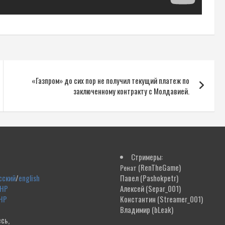
«Газпром» до сих пор не получил текущий платеж по
заключенному контракту с Молдавией.
Стримеры:
(RenTheGame)
Ренат
сский
/
english
Павел
(Pashokpetr)
ДНР
Алексей
(Separ_001)
НР
Константин
(Streamer_001)
Владимир
(bLeak)
сь,