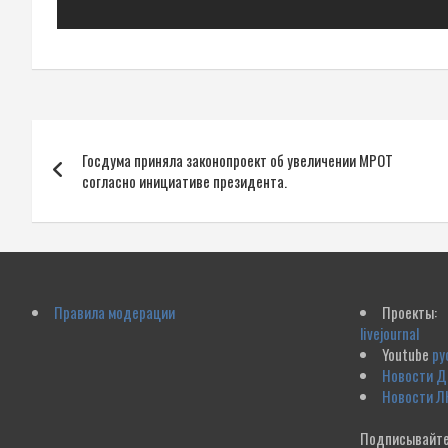
Навигация
Госдума приняла законопроект об увеличении МРОТ
по
согласно инициативе президента.
записям
Правила модерации
Проекты:
livejournal
Youtube
ру
Новости 
Новости Л
Подписывайте