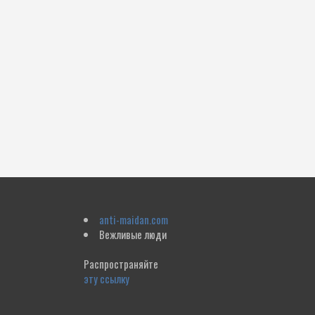
anti-maidan.com
Вежливые люди
Распространяйте
эту ссылку