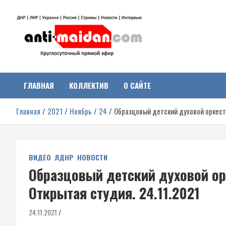
Перейти
к
содержимому
Антимайдан:
На сайте 'Антимайдан' вы найдете самые свежие новости и аналитик
о гражданской войне на Украине, включая события в Новороссии,
ДНР, ЛНР и других регионах.
ГЛАВНАЯ
КОЛЛЕКТИВ
О САЙТЕ
Гражданская война на
Главная
2021
Ноябрь
24
Образцовый детский духовой оркестр
Украине
ВИДЕО
ЛДНР
НОВОСТИ
Образцовый детский духовой ор
Открытая студия. 24.11.2021
24.11.2021