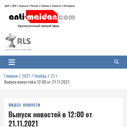
Перейти
к
содержимому
Антимайдан: Гражданская война
На сайте 'Антимайдан' вы найдете самые свежие новости и аналитику о
гражданской войне на Украине, включая события в Новороссии, ДНР,
на Украине
ЛНР и других регионах.
Главная
2021
Ноябрь
21
Выпуск новостей в 12:00 от 21.11.2021
ВИДЕО
НОВОСТИ
Выпуск новостей в 12:00 от
21.11.2021