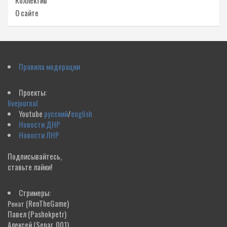
Коллектив
О сайте
Правила модерации
Проекты:
livejournal
Youtube
русский
/
english
Новости ДНР
Новости ЛНР
Подписывайтесь,
ставьте лайки!
Стримеры:
(RenTheGame)
Ренат
Павел
(Pashokpetr)
Алексей
(Separ_001)