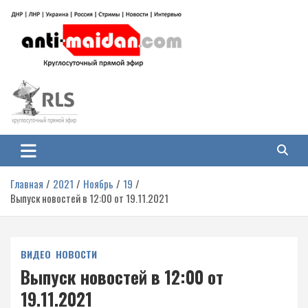
Перейти
к
содержимому
Антимайдан: Гражданская война
На сайте 'Антимайдан' вы найдете самые свежие новости и аналитику о
гражданской войне на Украине, включая события в Новороссии, ДНР,
на Украине
ЛНР и других регионах.
Главная
2021
Ноябрь
19
Выпуск новостей в 12:00 от 19.11.2021
ВИДЕО
НОВОСТИ
Выпуск новостей в 12:00 от
19.11.2021