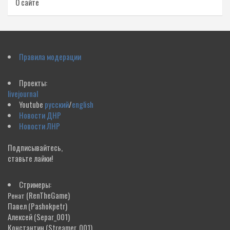
О сайте
Правила модерации
Проекты:
livejournal
Youtube
русский
/
english
Новости ДНР
Новости ЛНР
Подписывайтесь,
ставьте лайки!
Стримеры:
(RenTheGame)
Ренат
Павел
(Pashokpetr)
Алексей
(Separ_001)
Константин
(Streamer_001)