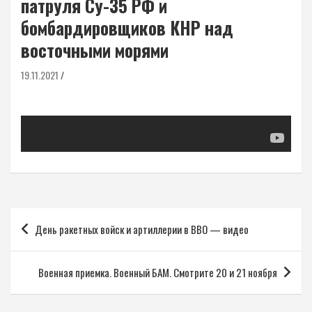
патруля Су-35 РФ и
бомбардировщиков КНР над
восточными морями
19.11.2021
Навигация
День ракетных войск и артиллерии в ВВО — видео
по
записям
Военная приемка. Военный БАМ. Смотрите 20 и 21 ноября