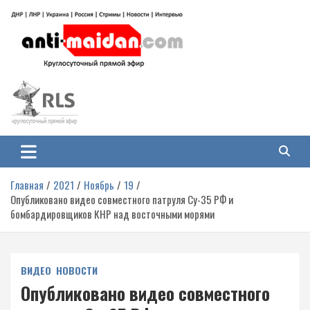
Перейти
к
содержимому
Антимайдан: Гражданская война
На сайте 'Антимайдан' вы найдете самые свежие новости и аналитику о
гражданской войне на Украине, включая события в Новороссии, ДНР,
на Украине
ЛНР и других регионах.
Главная
2021
Ноябрь
19
Опубликовано видео совместного патруля Су-35 РФ и
бомбардировщиков КНР над восточными морями
ВИДЕО
НОВОСТИ
Опубликовано видео совместного