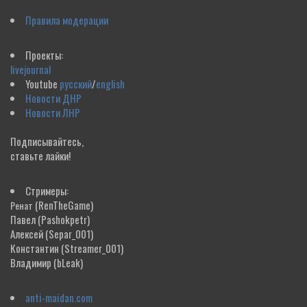
Правила модерации
Проекты:
livejournal
Youtube
русский
/
english
Новости ДНР
Новости ЛНР
Подписывайтесь,
ставьте лайки!
Стримеры:
(RenTheGame)
Ренат
Павел
(Pashokpetr)
Алексей
(Separ_001)
Константин
(Streamer_001)
Владимир
(bLeak)
anti-maidan.com