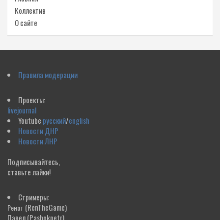
Коллектив
О сайте
Правила модерации
Проекты:
livejournal
Youtube
русский
/
english
Новости ДНР
Новости ЛНР
Подписывайтесь,
ставьте лайки!
Стримеры:
(RenTheGame)
Ренат
Павел
(Pashokpetr)