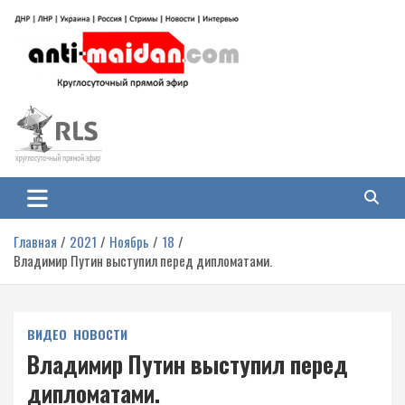
Перейти
к
содержимому
Антимайдан: Гражданская война
На сайте 'Антимайдан' вы найдете самые свежие новости и аналитику о
гражданской войне на Украине, включая события в Новороссии, ДНР,
на Украине
ЛНР и других регионах.
Главная
2021
Ноябрь
18
Владимир Путин выступил перед дипломатами.
ВИДЕО
НОВОСТИ
Владимир Путин выступил перед
дипломатами.