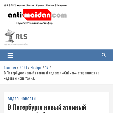
Перейти
к
содержимому
Антимайдан: Гражданская война
На сайте 'Антимайдан' вы найдете самые свежие новости и аналитику о
гражданской войне на Украине, включая события в Новороссии, ДНР,
на Украине
ЛНР и других регионах.
Главная
2021
Ноябрь
17
В Петербурге новый атомный ледокол «Сибирь» отправился на
ходовые испытания.
ВИДЕО
НОВОСТИ
В Петербурге новый атомный