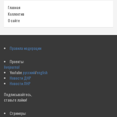
Главная
Коллектив
О сайте
Правила модерации
Проекты:
livejournal
Youtube
русский
/
english
Новости ДНР
Новости ЛНР
Подписывайтесь,
ставьте лайки!
Стримеры: