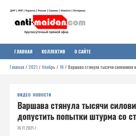
Перейти
к
содержимому
Антимайдан:
На сайте 'Антимайдан' вы найдете самые свежие новости и аналитик
о гражданской войне на Украине, включая события в Новороссии,
ДНР, ЛНР и других регионах.
ГЛАВНАЯ
КОЛЛЕКТИВ
О САЙТЕ
Гражданская война на
Главная
2021
Ноябрь
16
Варшава стянула тысячи силовиков к
Украине
ВИДЕО
НОВОСТИ
Варшава стянула тысячи силовик
допустить попытки штурма со с
16.11.2021