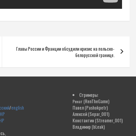
Главы России и Франции обсудили кризис на польско-
белорусской границе.
Стримеры:
(RenTheGame)
Ренат
сский
/
english
Павел
(Pashokpetr)
ДНР
Алексей
(Separ_001)
НР
Константин
(Streamer_001)
Владимир
(bLeak)
сь,