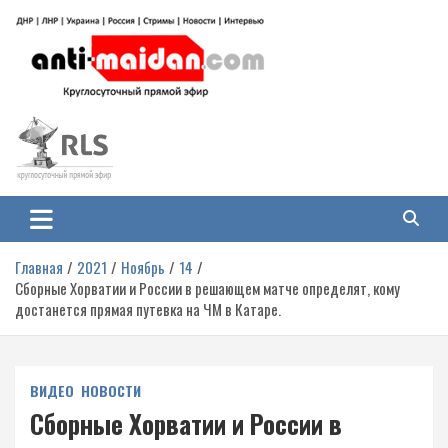
Перейти
к
содержимому
Антимайдан: Гражданская война
На сайте 'Антимайдан' вы найдете самые свежие новости и аналитику о
гражданской войне на Украине, включая события в Новороссии, ДНР,
на Украине
ЛНР и других регионах.
Главная
2021
Ноябрь
14
Сборные Хорватии и России в решающем матче определят, кому
достанется прямая путевка на ЧМ в Катаре.
ВИДЕО
НОВОСТИ
Сборные Хорватии и России в