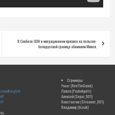
В Совбезе ООН в миграционном кризисе на польско-
белорусской границе обвинили Минск.
Стримеры:
(RenTheGame)
Ренат
сский
/
english
Павел
(Pashokpetr)
ДНР
Алексей
(Separ_001)
НР
Константин
(Streamer_001)
Владимир
(bLeak)
сь,