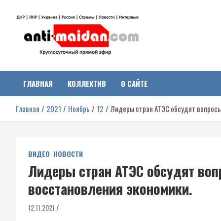
Перейти
к
содержимому
Антимайдан:
На сайте 'Антимайдан' вы найдете самые свежие новости и аналитик
о гражданской войне на Украине, включая события в Новороссии,
ДНР, ЛНР и других регионах.
ГЛАВНАЯ
КОЛЛЕКТИВ
О САЙТЕ
Гражданская война на
Главная
2021
Ноябрь
12
Лидеры стран АТЭС обсудят вопросы
Украине
ВИДЕО
НОВОСТИ
Лидеры стран АТЭС обсудят воп
восстановления экономики.
12.11.2021