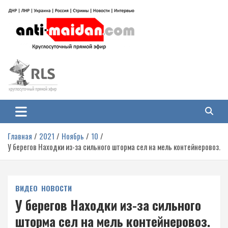
Перейти
к
содержимому
Антимайдан: Гражданская война
На сайте 'Антимайдан' вы найдете самые свежие новости и аналитику о
гражданской войне на Украине, включая события в Новороссии, ДНР,
на Украине
ЛНР и других регионах.
Главная
2021
Ноябрь
10
У берегов Находки из-за сильного шторма сел на мель контейнеровоз.
ВИДЕО
НОВОСТИ
У берегов Находки из-за сильного
шторма сел на мель контейнеровоз.