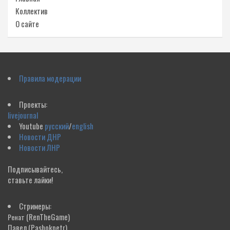
Коллектив
О сайте
Правила модерации
Проекты:
livejournal
Youtube
русский
/
english
Новости ДНР
Новости ЛНР
Подписывайтесь,
ставьте лайки!
Стримеры:
(RenTheGame)
Ренат
Павел
(Pashokpetr)