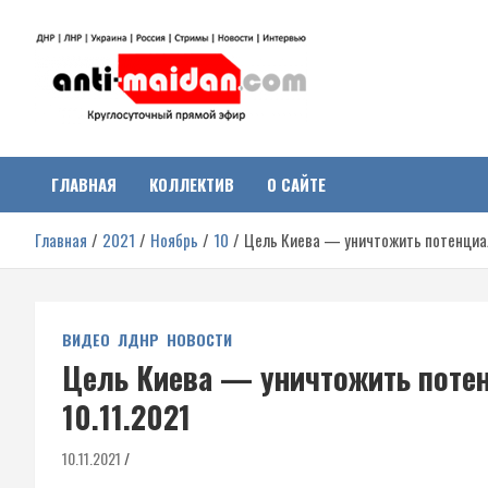
Перейти
к
содержимому
Антимайдан:
На сайте 'Антимайдан' вы найдете самые свежие новости и аналитик
о гражданской войне на Украине, включая события в Новороссии,
ДНР, ЛНР и других регионах.
ГЛАВНАЯ
КОЛЛЕКТИВ
О САЙТЕ
Гражданская война на
Главная
2021
Ноябрь
10
Цель Киева — уничтожить потенциал 
Украине
ВИДЕО
ЛДНР
НОВОСТИ
Цель Киева — уничтожить потен
10.11.2021
10.11.2021