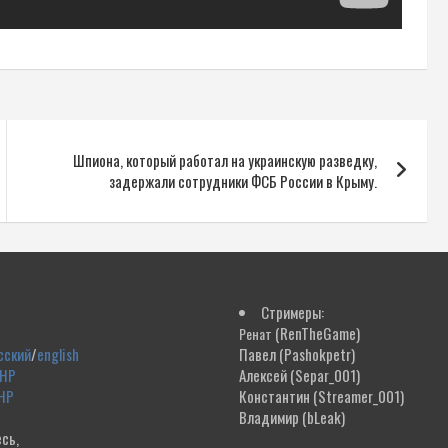
Шпиона, который работал на украинскую разведку,
задержали сотрудники ФСБ России в Крыму.
Стримеры:
(RenTheGame)
Ренат
сский
/
english
Павел
(Pashokpetr)
ДНР
Алексей
(Separ_001)
НР
Константин
(Streamer_001)
Владимир
(bLeak)
сь,