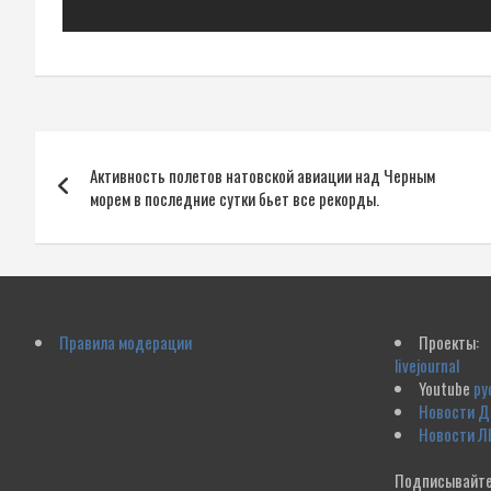
Навигация
Активность полетов натовской авиации над Черным
по
морем в последние сутки бьет все рекорды.
записям
Правила модерации
Проекты:
livejournal
Youtube
ру
Новости 
Новости Л
Подписывайте