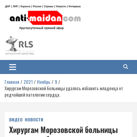
Перейти
к
содержимому
Антимайдан: Гражданская война
На сайте 'Антимайдан' вы найдете самые свежие новости и аналитику о
гражданской войне на Украине, включая события в Новороссии, ДНР,
на Украине
ЛНР и других регионах.
Главная
2021
Ноябрь
9
Хирургам Морозовской больницы удалось избавить младенца от
редчайшей патологии сердца.
ВИДЕО
НОВОСТИ
Хирургам Морозовской больницы