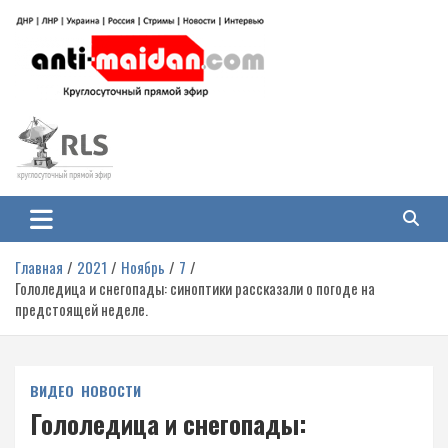
Перейти
к
содержимому
Антимайдан: Гражданская война
На сайте 'Антимайдан' вы найдете самые свежие новости и аналитику о
гражданской войне на Украине, включая события в Новороссии, ДНР,
на Украине
ЛНР и других регионах.
Главная
2021
Ноябрь
7
Гололедица и снегопады: синоптики рассказали о погоде на
предстоящей неделе.
ВИДЕО
НОВОСТИ
Гололедица и снегопады: