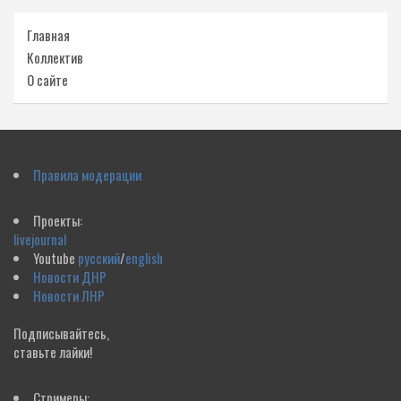
Главная
Коллектив
О сайте
Правила модерации
Проекты:
livejournal
Youtube
русский
/
english
Новости ДНР
Новости ЛНР
Подписывайтесь,
ставьте лайки!
Стримеры: