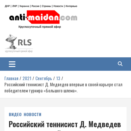
Перейти
к
содержимому
Антимайдан: Гражданская война
На сайте 'Антимайдан' вы найдете самые свежие новости и аналитику о
гражданской войне на Украине, включая события в Новороссии, ДНР,
на Украине
ЛНР и других регионах.
Главная
2021
Сентябрь
13
Российский теннисист Д. Медведев впервые в своей карьере стал
победителем турнира «Большого шлема».
ВИДЕО
НОВОСТИ
Российский теннисист Д. Медведев