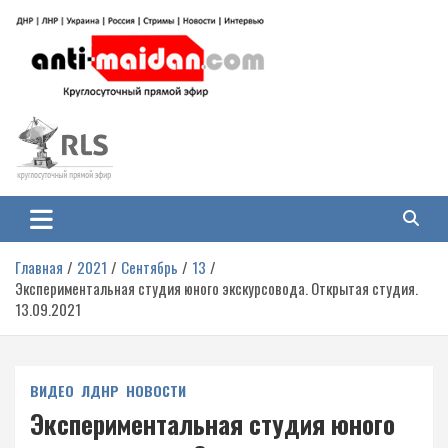
Перейти
к
содержимому
Антимайдан: Гражданская война
На сайте 'Антимайдан' вы найдете самые свежие новости и аналитику о
гражданской войне на Украине, включая события в Новороссии, ДНР,
на Украине
ЛНР и других регионах.
Главная
2021
Сентябрь
13
Экспериментальная студия юного экскурсовода. Открытая студия.
13.09.2021
ВИДЕО
ЛДНР
НОВОСТИ
Экспериментальная студия юного