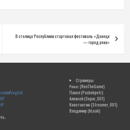
В столице Республики стартовал фестиваль «Донецк
— город рока»
Стримеры:
(RenTheGame)
Ренат
сский
/
english
Павел
(Pashokpetr)
ДНР
Алексей
(Separ_001)
НР
Константин
(Streamer_001)
Владимир
(bLeak)
сь,
!