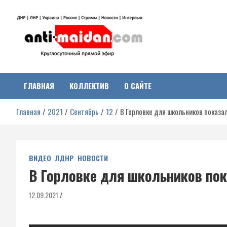
Перейти
к
содержимому
Антимайдан:
На сайте 'Антимайдан' вы найдете самые свежие новости и аналитик
о гражданской войне на Украине, включая события в Новороссии,
ДНР, ЛНР и других регионах.
ГЛАВНАЯ
КОЛЛЕКТИВ
О САЙТЕ
Гражданская война на
Главная
2021
Сентябрь
12
В Горловке для школьников показа
Украине
ВИДЕО
ЛДНР
НОВОСТИ
В Горловке для школьников пок
12.09.2021