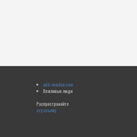
anti-maidan.com
Вежливые люди
Распространяйте
эту ссылку