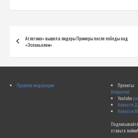
Навигация
Атлетико» вышел в лидеры Примеры после победы над
по
«Эспаньолом»
записям
Правила модерации
Проекты:
livejournal
Youtube
ру
Новости 
Новости Л
Подписывайте
ставьте лайки