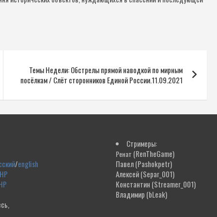
Темы Недели: Обстрелы прямой наводкой по мирным
посёлкам / Слёт сторонников Единой России.11.09.2021
Стримеры:
(RenTheGame)
Ренат
сский
/
english
Павел
(Pashokpetr)
ДНР
Алексей
(Separ_001)
НР
Константин
(Streamer_001)
Владимир
(bLeak)
сь,
!