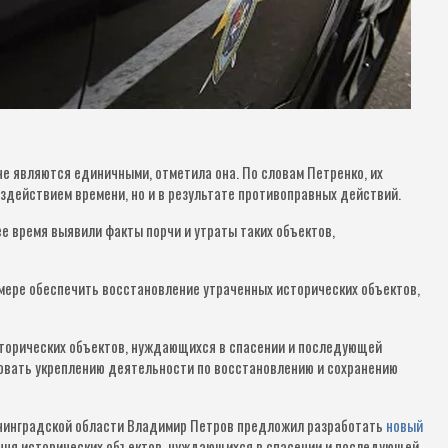
е являются единичными, отметила она. По словам Петренко, их
здействием времени, но и в результате противоправных действий.
е время выявили факты порчи и утраты таких объектов,
 мере обеспечить восстановление утраченных исторических объектов,
торических объектов, нуждающихся в спасении и последующей
вовать укреплению деятельности по восстановлению и сохранению
нинградской области Владимир Петров предложил разработать
новый
ечня исторических объектов, нуждающихся в спасении и последующей