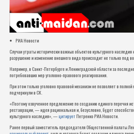
РИА Новости
Случаи утраты исторически важных объектов культурного наследия н
разрушение и изменение внешнего вида происходит не только под во
Например, в Санкт-Петербурге и Ленинградской области за последне
потребовавших мер уголовно-правового реагирования.
При этом только уголовно правовой механизм не позволяет в полной
подчеркнули в СК.
«Поэтому озвученное предложение по созданию единого перечня ис
реставрации, — идея рациональная и, безусловно, будет способст
культурного наследия», —
цитирует
Петренко РИА Новости.
Ранее первый заместитель председателя Общественной палаты Ле
национальный проект
, целью которого будет создание единого пер