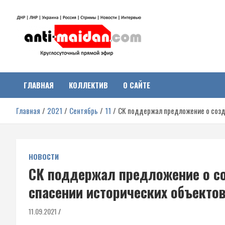
Перейти
к
содержимому
Антимайдан:
На сайте 'Антимайдан' вы найдете самые свежие новости и аналитик
о гражданской войне на Украине, включая события в Новороссии,
ДНР, ЛНР и других регионах.
ГЛАВНАЯ
КОЛЛЕКТИВ
О САЙТЕ
Гражданская война на
Главная
2021
Сентябрь
11
СК поддержал предложение о созд
Украине
НОВОСТИ
СК поддержал предложение о с
спасении исторических объекто
11.09.2021