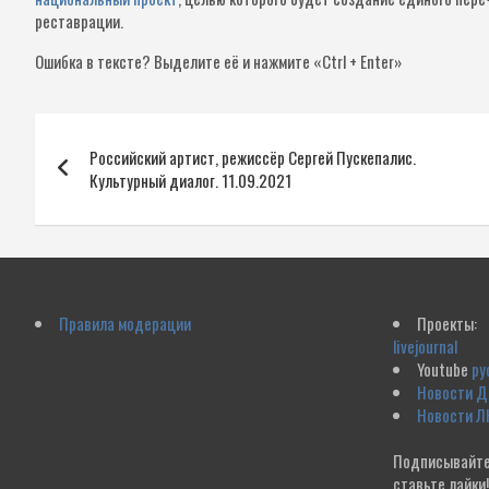
реставрации.
Ошибка в тексте?
Выделите её и нажмите «Ctrl + Enter»
Навигация
Российский артист, режиссёр Сергей Пускепалис.
по
Культурный диалог. 11.09.2021
записям
Правила модерации
Проекты:
livejournal
Youtube
ру
Новости 
Новости Л
Подписывайте
ставьте лайки