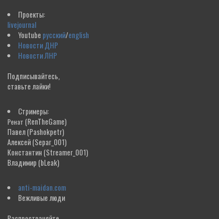
Проекты:
livejournal
Youtube
русский
/
english
Новости ДНР
Новости ЛНР
Подписывайтесь,
ставьте лайки!
Стримеры:
(RenTheGame)
Ренат
Павел
(Pashokpetr)
Алексей
(Separ_001)
Константин
(Streamer_001)
Владимир
(bLeak)
anti-maidan.com
Вежливые люди
Распространяйте