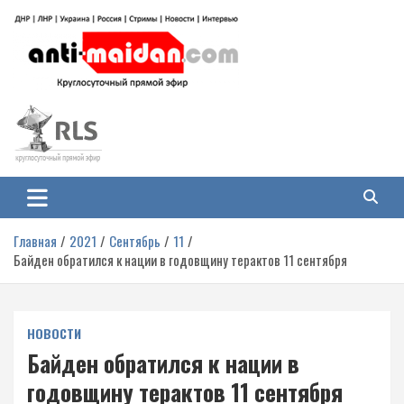
Перейти
к
содержимому
Антимайдан: Гражданская война
На сайте 'Антимайдан' вы найдете самые свежие новости и аналитику о
гражданской войне на Украине, включая события в Новороссии, ДНР,
на Украине
ЛНР и других регионах.
Главная
2021
Сентябрь
11
Байден обратился к нации в годовщину терактов 11 сентября
НОВОСТИ
Байден обратился к нации в
годовщину терактов 11 сентября