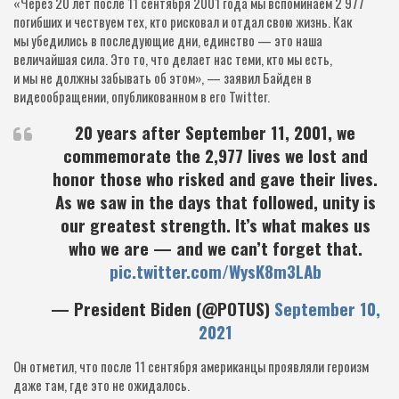
«Через 20 лет после 11 сентября 2001 года мы вспоминаем 2 977
погибших и чествуем тех, кто рисковал и отдал свою жизнь. Как
мы убедились в последующие дни, единство — это наша
величайшая сила. Это то, что делает нас теми, кто мы есть,
и мы не должны забывать об этом», — заявил Байден в
видеообращении, опубликованном в его Twitter.
20 years after September 11, 2001, we
commemorate the 2,977 lives we lost and
honor those who risked and gave their lives.
As we saw in the days that followed, unity is
our greatest strength. It’s what makes us
who we are — and we can’t forget that.
pic.twitter.com/WysK8m3LAb
— President Biden (@POTUS)
September 10,
2021
Он отметил, что после 11 сентября американцы проявляли героизм
даже там, где это не ожидалось.