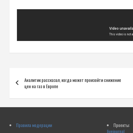
Навигация
Аналитик рассказал, когда может произойти снижение
по
цен на газ в Европе
записям
Правила модерации
Проекты:
livejournal