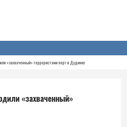
у
или «захваченный» террористами порт в Дудинке
бодили «захваченный»