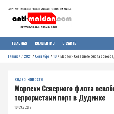
Перейти
к
содержимому
Антимайдан:
На сайте 'Антимайдан' вы найдете самые свежие новости и аналитик
о гражданской войне на Украине, включая события в Новороссии,
ДНР, ЛНР и других регионах.
ГЛАВНАЯ
КОЛЛЕКТИВ
О САЙТЕ
Гражданская война на
Главная
2021
Сентябрь
10
Морпехи Северного флота освобод
Украине
ВИДЕО
НОВОСТИ
Морпехи Северного флота осво
террористами порт в Дудинке
10.09.2021