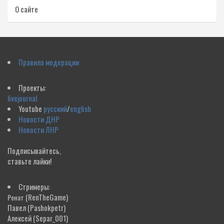
О сайте
Правила модерации
Проекты:
livejournal
Youtube
русский
/
english
Новости ДНР
Новости ЛНР
Подписывайтесь,
ставьте лайки!
Стримеры:
(RenTheGame)
Ренат
Павел
(Pashokpetr)
Алексей
(Separ_001)