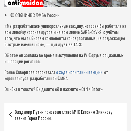
© СПбНИИВС ФМБА России
«Мы разрабатываем универсальную вакцину, которая бы работала на
всю линейку коронавирусов и на всю линию SARS-CoV-2, с учётом
того, что мы выбираем компоненты консервативные, не подлежащие
быстрым изменениям», — цитирует её ТАСС.
Об этом он заявила во время выступления на IV Форуме социальных
инноваций регионов.
Ранее Скворцова рассказала
о ходе испытаний вакцины
от
коронавируса, разработанной ФМБА.
Ошибка в тексте?
Выделите её и нажмите «Ctrl + Enter»
Навигация
Владимир Путин присвоил главе МЧС Евгению Зиничеву
по
звание Героя России.
записям