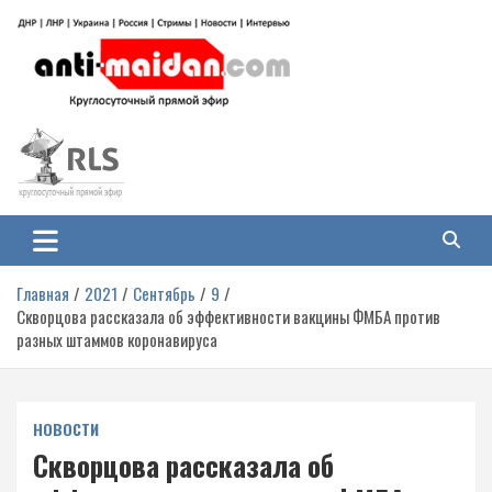
Перейти
к
содержимому
Антимайдан: Гражданская война
На сайте 'Антимайдан' вы найдете самые свежие новости и аналитику о
гражданской войне на Украине, включая события в Новороссии, ДНР,
на Украине
ЛНР и других регионах.
Главная
2021
Сентябрь
9
Скворцова рассказала об эффективности вакцины ФМБА против
разных штаммов коронавируса
НОВОСТИ
Скворцова рассказала об