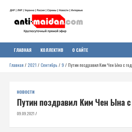
Перейти
к
содержимому
Антимайдан:
На сайте 'Антимайдан' вы найдете самые свежие новости и аналитик
о гражданской войне на Украине, включая события в Новороссии,
ДНР, ЛНР и других регионах.
ГЛАВНАЯ
КОЛЛЕКТИВ
О САЙТЕ
Гражданская война на
Главная
2021
Сентябрь
9
Путин поздравил Ким Чен Ына с г
Украине
НОВОСТИ
Путин поздравил Ким Чен Ына 
09.09.2021