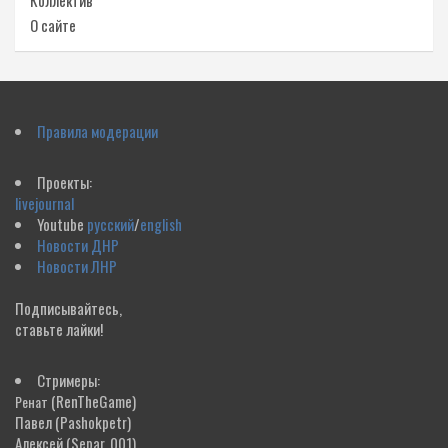
Коллектив
О сайте
Правила модерации
Проекты:
livejournal
Youtube
русский
/
english
Новости ДНР
Новости ЛНР
Подписывайтесь,
ставьте лайки!
Стримеры:
(RenTheGame)
Ренат
Павел
(Pashokpetr)
Алексей
(Separ_001)