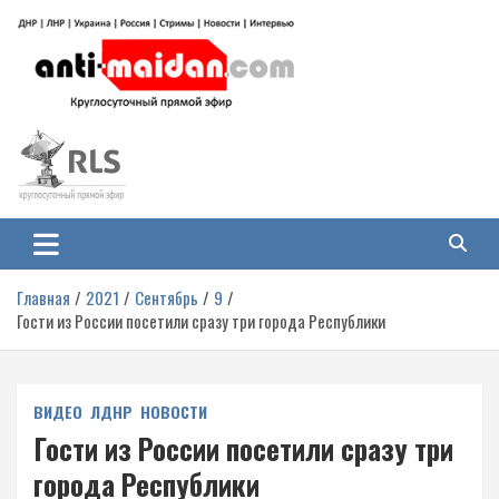
Перейти
к
содержимому
Антимайдан: Гражданская война
На сайте 'Антимайдан' вы найдете самые свежие новости и аналитику о
гражданской войне на Украине, включая события в Новороссии, ДНР,
на Украине
ЛНР и других регионах.
Главная
2021
Сентябрь
9
Гости из России посетили сразу три города Республики
ВИДЕО
ЛДНР
НОВОСТИ
Гости из России посетили сразу три
города Республики