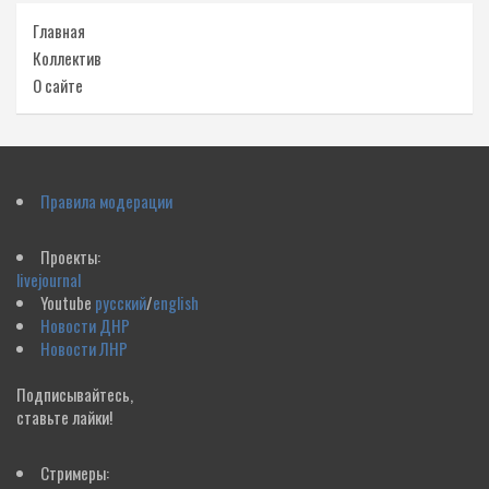
Главная
Коллектив
О сайте
Правила модерации
Проекты:
livejournal
Youtube
русский
/
english
Новости ДНР
Новости ЛНР
Подписывайтесь,
ставьте лайки!
Стримеры: