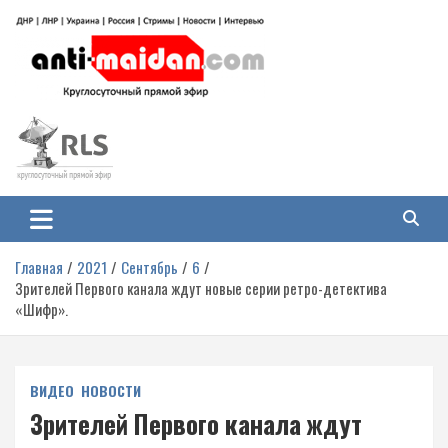
Перейти
к
содержимому
Антимайдан: Гражданская война
На сайте 'Антимайдан' вы найдете самые свежие новости и аналитику о
гражданской войне на Украине, включая события в Новороссии, ДНР,
на Украине
ЛНР и других регионах.
Главная
2021
Сентябрь
6
Зрителей Первого канала ждут новые серии ретро-детектива
«Шифр».
ВИДЕО
НОВОСТИ
Зрителей Первого канала ждут