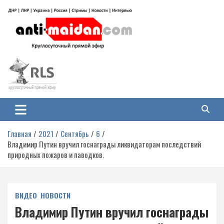
Перейти
к
содержимому
Антимайдан: Гражданская война
На сайте 'Антимайдан' вы найдете самые свежие новости и аналитику о
гражданской войне на Украине, включая события в Новороссии, ДНР,
на Украине
ЛНР и других регионах.
Главная
2021
Сентябрь
6
Владимир Путин вручил госнаграды ликвидаторам последствий
природных пожаров и паводков.
ВИДЕО
НОВОСТИ
Владимир Путин вручил госнаграды