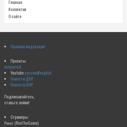
Главная
Коллектив
О сайте
Правила модерации
Проекты:
livejournal
Youtube
русский
/
english
Новости ДНР
Новости ЛНР
Подписывайтесь,
ставьте лайки!
Стримеры:
(RenTheGame)
Ренат