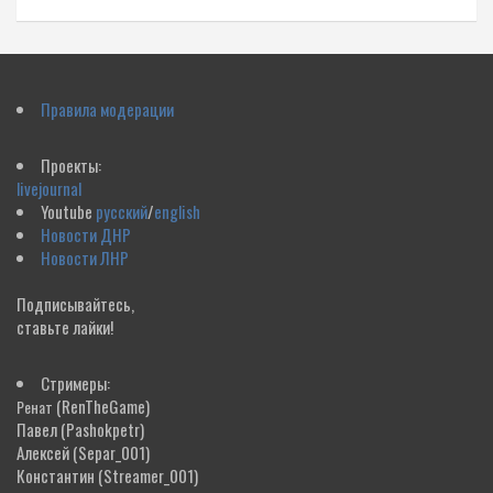
Правила модерации
Проекты:
livejournal
Youtube
русский
/
english
Новости ДНР
Новости ЛНР
Подписывайтесь,
ставьте лайки!
Стримеры:
(RenTheGame)
Ренат
Павел
(Pashokpetr)
Алексей
(Separ_001)
Константин
(Streamer_001)