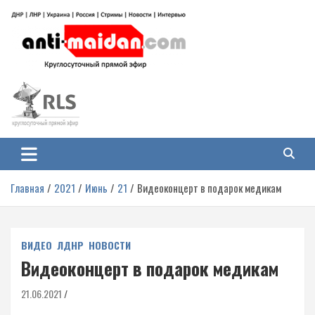
Перейти
к
содержимому
Антимайдан: Гражданская война
На сайте 'Антимайдан' вы найдете самые свежие новости и аналитику о
гражданской войне на Украине, включая события в Новороссии, ДНР,
на Украине
ЛНР и других регионах.
Главная
2021
Июнь
21
Видеоконцерт в подарок медикам
ВИДЕО
ЛДНР
НОВОСТИ
Видеоконцерт в подарок медикам
21.06.2021