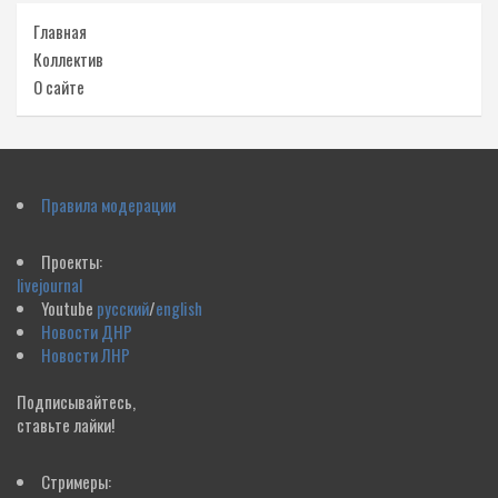
Главная
Коллектив
О сайте
Правила модерации
Проекты:
livejournal
Youtube
русский
/
english
Новости ДНР
Новости ЛНР
Подписывайтесь,
ставьте лайки!
Стримеры: