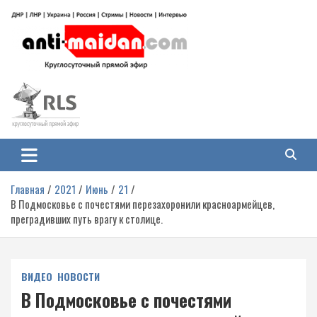
Перейти
к
содержимому
Антимайдан: Гражданская война
На сайте 'Антимайдан' вы найдете самые свежие новости и аналитику о
гражданской войне на Украине, включая события в Новороссии, ДНР,
на Украине
ЛНР и других регионах.
Главная
2021
Июнь
21
В Подмосковье с почестями перезахоронили красноармейцев,
преградивших путь врагу к столице.
ВИДЕО
НОВОСТИ
В Подмосковье с почестями