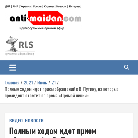
Перейти
к
содержимому
Антимайдан: Гражданская война
На сайте 'Антимайдан' вы найдете самые свежие новости и аналитику о
гражданской войне на Украине, включая события в Новороссии, ДНР,
на Украине
ЛНР и других регионах.
Главная
2021
Июнь
21
Полным ходом идет прием обращений к В. Путину, на которые
президент ответит во время «Прямой линии».
ВИДЕО
НОВОСТИ
Полным ходом идет прием