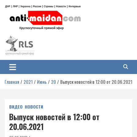
Перейти
к
содержимому
Антимайдан: Гражданская война
На сайте 'Антимайдан' вы найдете самые свежие новости и аналитику о
гражданской войне на Украине, включая события в Новороссии, ДНР,
на Украине
ЛНР и других регионах.
Главная
2021
Июнь
20
Выпуск новостей в 12:00 от 20.06.2021
ВИДЕО
НОВОСТИ
Выпуск новостей в 12:00 от
20.06.2021