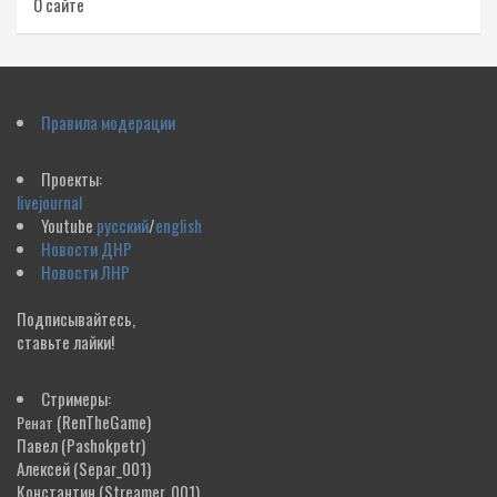
О сайте
Правила модерации
Проекты:
livejournal
Youtube
русский
/
english
Новости ДНР
Новости ЛНР
Подписывайтесь,
ставьте лайки!
Стримеры:
(RenTheGame)
Ренат
Павел
(Pashokpetr)
Алексей
(Separ_001)
Константин
(Streamer_001)