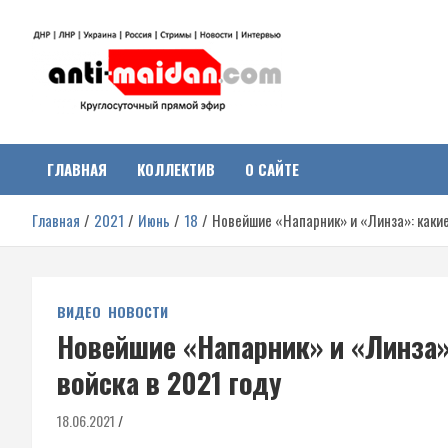
Перейти
к
содержимому
Антимайдан:
На сайте 'Антимайдан' вы найдете самые свежие новости и аналитик
о гражданской войне на Украине, включая события в Новороссии,
ДНР, ЛНР и других регионах.
ГЛАВНАЯ
КОЛЛЕКТИВ
О САЙТЕ
Гражданская война на
Главная
2021
Июнь
18
Новейшие «Напарник» и «Линза»: какие
Украине
ВИДЕО
НОВОСТИ
Новейшие «Напарник» и «Линза»
войска в 2021 году
18.06.2021