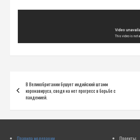
Навигация
В Великобритании бушует индийский штамм
по
коронавируса, сводя на нет прогресс в борьбе с
пандемией.
записям
Правила модерации
Проекты: