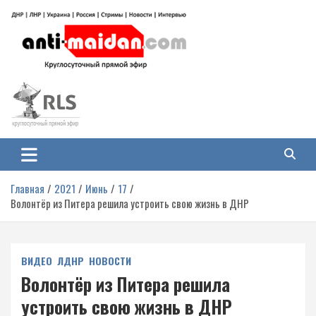
Перейти
к
содержимому
Антимайдан: Гражданская война
На сайте 'Антимайдан' вы найдете самые свежие новости и аналитику о
гражданской войне на Украине, включая события в Новороссии, ДНР,
на Украине
ЛНР и других регионах.
Главная
2021
Июнь
17
Волонтёр из Питера решила устроить свою жизнь в ДНР
ВИДЕО
ЛДНР
НОВОСТИ
Волонтёр из Питера решила
устроить свою жизнь в ДНР