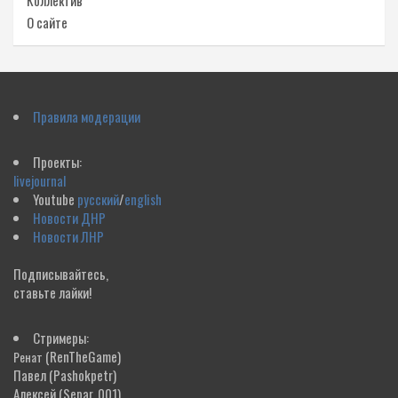
Коллектив
О сайте
Правила модерации
Проекты:
livejournal
Youtube
русский
/
english
Новости ДНР
Новости ЛНР
Подписывайтесь,
ставьте лайки!
Стримеры:
(RenTheGame)
Ренат
Павел
(Pashokpetr)
Алексей
(Separ_001)