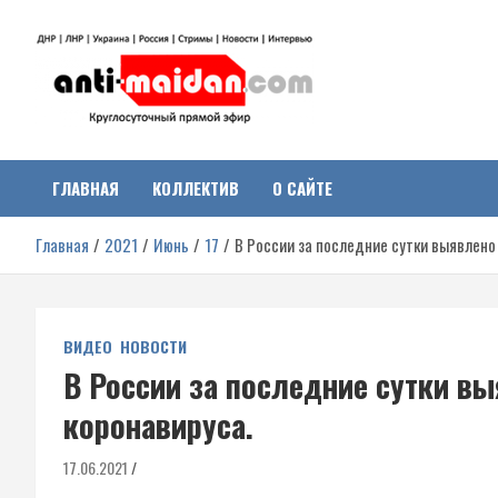
Перейти
к
содержимому
Антимайдан:
На сайте 'Антимайдан' вы найдете самые свежие новости и аналитик
о гражданской войне на Украине, включая события в Новороссии,
ДНР, ЛНР и других регионах.
ГЛАВНАЯ
КОЛЛЕКТИВ
О САЙТЕ
Гражданская война на
Главная
2021
Июнь
17
В России за последние сутки выявлено
Украине
ВИДЕО
НОВОСТИ
В России за последние сутки в
коронавируса.
17.06.2021