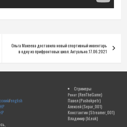
Ольга Макеева доставила новый спортивный инвентарь
в одну из прифронтовых школ. Актуально.17.06.2021
Стримеры:
(RenTheGame)
Ренат
сский
/
english
Павел
(Pashokpetr)
ДНР
Алексей
(Separ_001)
НР
Константин
(Streamer_001)
Владимир
(bLeak)
сь,