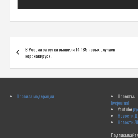
Навигация
В России за сутки выявили 14 185 новых случаев
по
коронавируса.
записям
Правила модерации
Проекты:
livejournal
Youtube
ру
Новости 
Новости Л
Подписывайте