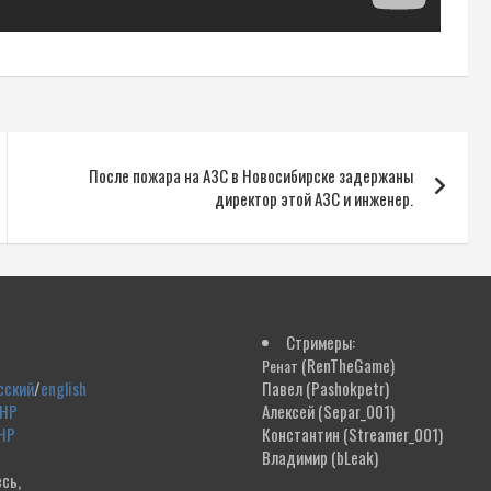
После пожара на АЗС в Новосибирске задержаны
директор этой АЗС и инженер.
Стримеры:
(RenTheGame)
Ренат
сский
/
english
Павел
(Pashokpetr)
ДНР
Алексей
(Separ_001)
НР
Константин
(Streamer_001)
Владимир
(bLeak)
сь,