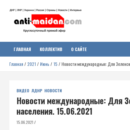
Перейти
к
содержимому
Антимайдан:
На сайте 'Антимайдан' вы найдете самые свежие новости и аналитик
о гражданской войне на Украине, включая события в Новороссии,
ДНР, ЛНР и других регионах.
ГЛАВНАЯ
КОЛЛЕКТИВ
О САЙТЕ
Гражданская война на
Главная
2021
Июнь
15
Новости международные: Для Зеленско
Украине
ВИДЕО
ЛДНР
НОВОСТИ
Новости международные: Для Зе
населения. 15.06.2021
15.06.2021