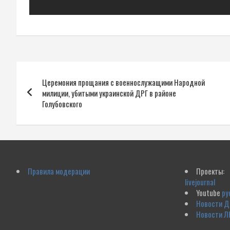
Навигация
Церемония прощания с военнослужащими Народной
по
милиции, убитыми украинской ДРГ в районе
Голубовского
записям
Правила модерации
Проекты:
livejournal
Youtube
ру
Новости 
Новости Л