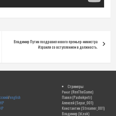
Владимир Путин поздравил нового премьер-министра
Израиля со вступлением в должность.
Стримеры:
(RenTheGame)
Ренат
сский
/
english
Павел
(Pashokpetr)
ДНР
Алексей
(Separ_001)
НР
Константин
(Streamer_001)
Владимир
(bLeak)