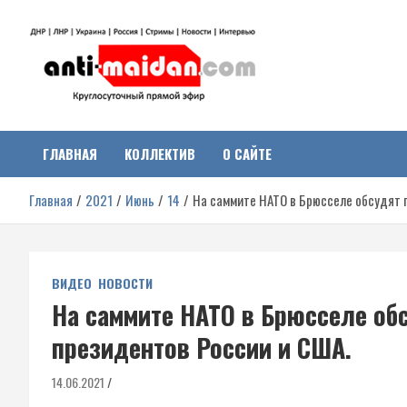
Перейти
к
содержимому
Антимайдан:
На сайте 'Антимайдан' вы найдете самые свежие новости и аналитик
о гражданской войне на Украине, включая события в Новороссии,
ДНР, ЛНР и других регионах.
ГЛАВНАЯ
КОЛЛЕКТИВ
О САЙТЕ
Гражданская война на
Главная
2021
Июнь
14
На саммите НАТО в Брюсселе обсудят 
Украине
ВИДЕО
НОВОСТИ
На саммите НАТО в Брюсселе об
президентов России и США.
14.06.2021