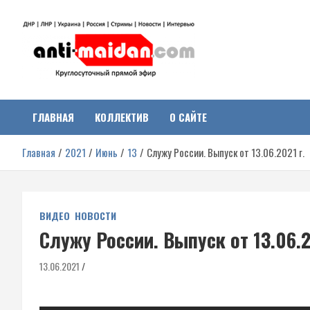
Перейти
к
содержимому
Антимайдан:
На сайте 'Антимайдан' вы найдете самые свежие новости и аналитик
о гражданской войне на Украине, включая события в Новороссии,
ДНР, ЛНР и других регионах.
ГЛАВНАЯ
КОЛЛЕКТИВ
О САЙТЕ
Гражданская война на
Главная
2021
Июнь
13
Служу России. Выпуск от 13.06.2021 г.
Украине
ВИДЕО
НОВОСТИ
Служу России. Выпуск от 13.06.2
13.06.2021