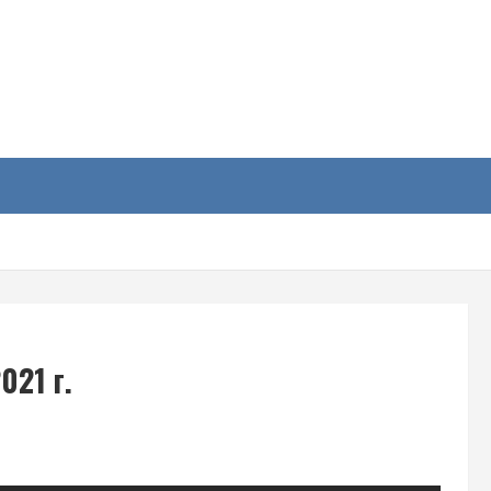
у
021 г.