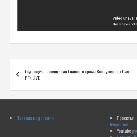
Навигация
Годовщина освящения Главного храма Вооруженных Сил
по
РФ. LIVE
записям
Правила модерации
Проекты:
livejournal
Youtube
ру