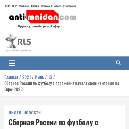
Перейти
к
содержимому
Антимайдан: Гражданская война
На сайте 'Антимайдан' вы найдете самые свежие новости и аналитику о
гражданской войне на Украине, включая события в Новороссии, ДНР,
на Украине
ЛНР и других регионах.
Главная
2021
Июнь
13
Сборная России по футболу с поражения начала свою кампанию на
Евро-2020.
ВИДЕО
НОВОСТИ
Сборная России по футболу с