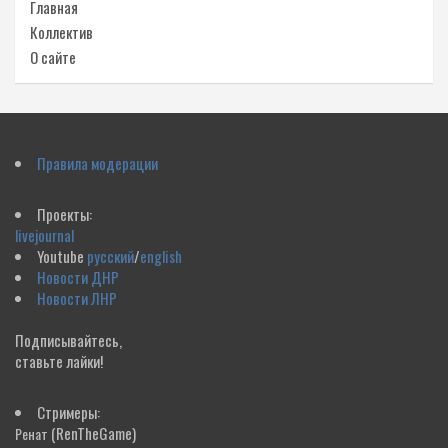
Главная
Коллектив
О сайте
Правила модерации
Проекты:
livejournal
Youtube
русский
/
english
Новости ДНР
Новости ЛНР
Подписывайтесь,
ставьте лайки!
Стримеры:
(RenTheGame)
Ренат