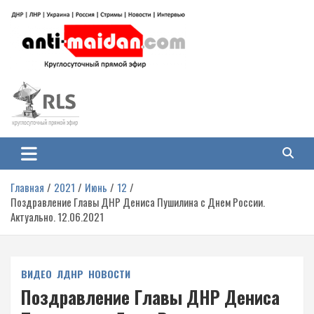
Перейти
к
содержимому
Антимайдан: Гражданская война
На сайте 'Антимайдан' вы найдете самые свежие новости и аналитику о
гражданской войне на Украине, включая события в Новороссии, ДНР,
на Украине
ЛНР и других регионах.
Главная
2021
Июнь
12
Поздравление Главы ДНР Дениса Пушилина с Днем России.
Актуально. 12.06.2021
ВИДЕО
ЛДНР
НОВОСТИ
Поздравление Главы ДНР Дениса