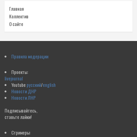
Главная
Коллектив
О сайте
Правила модерации
Проекты:
livejournal
Youtube
русский
/
english
Новости ДНР
Новости ЛНР
Подписывайтесь,
ставьте лайки!
Стримеры: