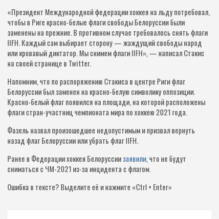
«Президент Международной федерации хоккея на льду потребовал,
чтобы в Риге красно-белые флаги свободы Белоруссии были
заменены на прежние. В противном случае требовалось снять флаги
IIFH. Каждый сам выбирает сторону — жаждущий свободы народ
или кровавый диктатор. Мы снимем флаги IIFH», — написал Стакис
на своей странице в Twitter.
Напомним, что по распоряжению Стакиса в центре Риги флаг
Белоруссии был заменен на красно-белую символику оппозиции.
Красно-белый флаг появился на площади, на которой расположены
флаги стран-участниц чемпионата мира по хоккею 2021 года.
Фазель назвал произошедшее недопустимым и призвал вернуть
назад флаг Белоруссии или убрать флаг IIFH.
Ранее в
Федерации хоккея Белоруссии
заявили
, что не будут
сниматься с ЧМ-2021 из-за инцидента с флагом.
Ошибка в тексте?
Выделите её и нажмите «Ctrl + Enter»
Навигация