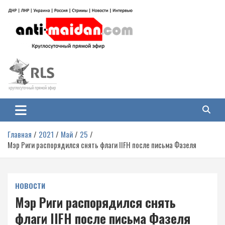
Перейти
к
содержимому
Антимайдан: Гражданская война
На сайте 'Антимайдан' вы найдете самые свежие новости и аналитику о
гражданской войне на Украине, включая события в Новороссии, ДНР,
на Украине
ЛНР и других регионах.
Главная
2021
Май
25
Мэр Риги распорядился снять флаги IIFH после письма Фазеля
НОВОСТИ
Мэр Риги распорядился снять
флаги IIFH после письма Фазеля