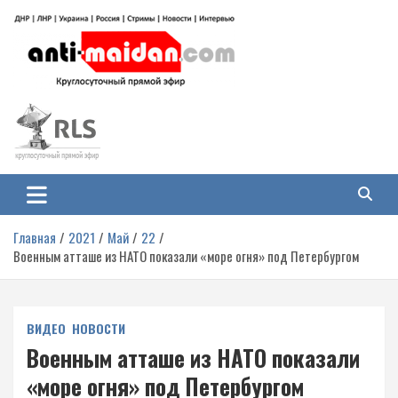
Перейти
к
содержимому
Антимайдан: Гражданская война
На сайте 'Антимайдан' вы найдете самые свежие новости и аналитику о
гражданской войне на Украине, включая события в Новороссии, ДНР,
на Украине
ЛНР и других регионах.
Главная
2021
Май
22
Военным атташе из НАТО показали «море огня» под Петербургом
ВИДЕО
НОВОСТИ
Военным атташе из НАТО показали
«море огня» под Петербургом