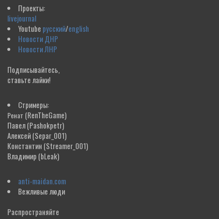
Проекты:
livejournal
Youtube
русский
/
english
Новости ДНР
Новости ЛНР
Подписывайтесь,
ставьте лайки!
Стримеры:
(RenTheGame)
Ренат
Павел
(Pashokpetr)
Алексей
(Separ_001)
Константин
(Streamer_001)
Владимир
(bLeak)
anti-maidan.com
Вежливые люди
Распространяйте