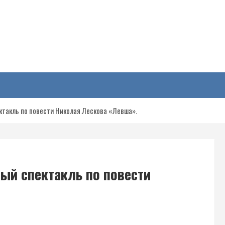
у
ктакль по повести Николая Лескова «Левша».
вый спектакль по повести