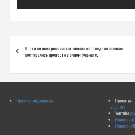
Навигация
Почти во всех российских школах «последние звонки»
по
постарались провести в очном формате.
записям
Правила модерации
Проекты:
livejournal
Youtube
ру
Новости 
Новости Л