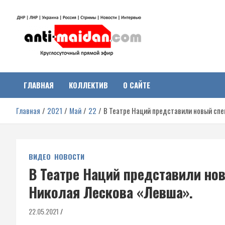
Перейти
к
содержимому
Антимайдан:
На сайте 'Антимайдан' вы найдете самые свежие новости и аналитик
о гражданской войне на Украине, включая события в Новороссии,
ДНР, ЛНР и других регионах.
ГЛАВНАЯ
КОЛЛЕКТИВ
О САЙТЕ
Гражданская война на
Главная
2021
Май
22
В Театре Наций представили новый спе
Украине
ВИДЕО
НОВОСТИ
В Театре Наций представили но
Николая Лескова «Левша».
22.05.2021