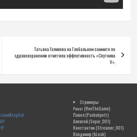
Татьяна Голикова на Глобальном саммите по
здравоохранению отметила эффективность «Спутника
V».
Стримеры:
(RenTheGame)
Ренат
сский
/
english
Павел
(Pashokpetr)
ДНР
Алексей
(Separ_001)
НР
Константин
(Streamer_001)
Владимир
(bLeak)