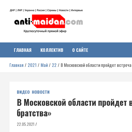
Перейти
к
содержимому
Антимайдан:
На сайте 'Антимайдан' вы найдете самые свежие новости и аналитик
о гражданской войне на Украине, включая события в Новороссии,
ДНР, ЛНР и других регионах.
ГЛАВНАЯ
КОЛЛЕКТИВ
О САЙТЕ
Гражданская война на
Главная
2021
Май
22
В Московской области пройдет встреча
Украине
ВИДЕО
НОВОСТИ
В Московской области пройдет 
братства»
22.05.2021