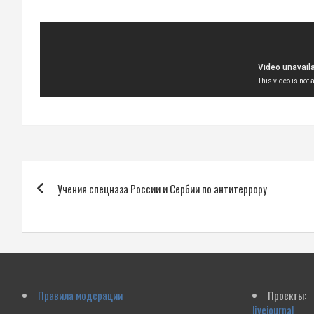
Навигация
Учения спецназа России и Сербии по антитеррору
по
записям
Правила модерации
Проекты:
livejournal