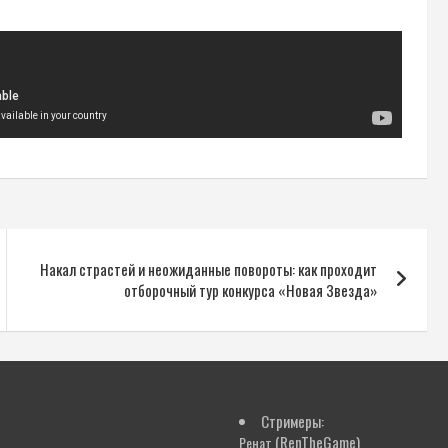
Накал страстей и неожиданные повороты: как проходит
отборочный тур конкурса «Новая Звезда»
Стримеры:
(RenTheGame)
Ренат