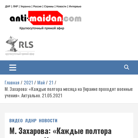
Перейти
к
содержимому
Антимайдан: Гражданская война
На сайте 'Антимайдан' вы найдете самые свежие новости и аналитику о
гражданской войне на Украине, включая события в Новороссии, ДНР,
на Украине
ЛНР и других регионах.
Главная
2021
Май
21
М. Захарова: «Каждые полтора месяца на Украине проходят военные
учения». Актуально. 21.05.2021
ВИДЕО
ЛДНР
НОВОСТИ
М. Захарова: «Каждые полтора