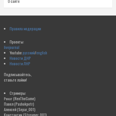
О сайте
Правила модерации
Проекты:
livejournal
Youtube
русский
/
english
Новости ДНР
Новости ЛНР
Подписывайтесь,
ставьте лайки!
Стримеры:
(RenTheGame)
Ренат
Павел
(Pashokpetr)
Алексей
(Separ_001)
Константин
(Streamer_001)