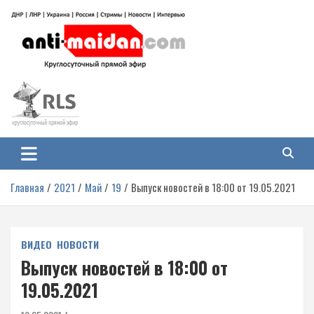
Перейти
к
содержимому
Антимайдан: Гражданская война
На сайте 'Антимайдан' вы найдете самые свежие новости и аналитику о
гражданской войне на Украине, включая события в Новороссии, ДНР,
на Украине
ЛНР и других регионах.
Главная
2021
Май
19
Выпуск новостей в 18:00 от 19.05.2021
ВИДЕО
НОВОСТИ
Выпуск новостей в 18:00 от
19.05.2021