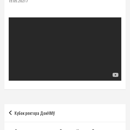
19.05.2021
Навигация
Кубок ректора ДонНМУ
по
записям