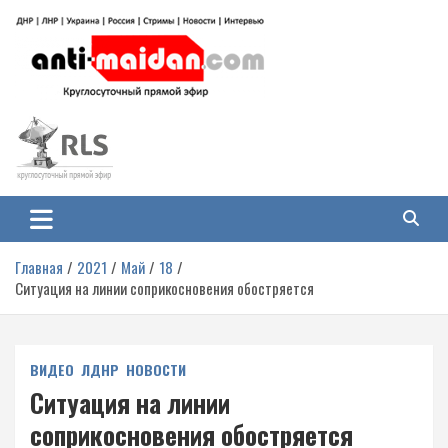
Перейти
к
содержимому
Антимайдан: Гражданская война
На сайте 'Антимайдан' вы найдете самые свежие новости и аналитику о
гражданской войне на Украине, включая события в Новороссии, ДНР,
на Украине
ЛНР и других регионах.
Главная
2021
Май
18
Ситуация на линии соприкосновения обостряется
ВИДЕО
ЛДНР
НОВОСТИ
Ситуация на линии
соприкосновения обостряется