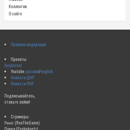
Коллектив
О сайте
Правила модерации
Проекты:
livejournal
Youtube
русский
/
english
Новости ДНР
Новости ЛНР
Подписывайтесь,
ставьте лайки!
Стримеры:
(RenTheGame)
Ренат
Павел
(Pashokpetr)