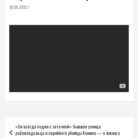
18.05.2021
Навигация
«Он всегда ходил с заточкой»: бывшая узница
по
рабовладельца и серийного убийцы Комина — о жизни с