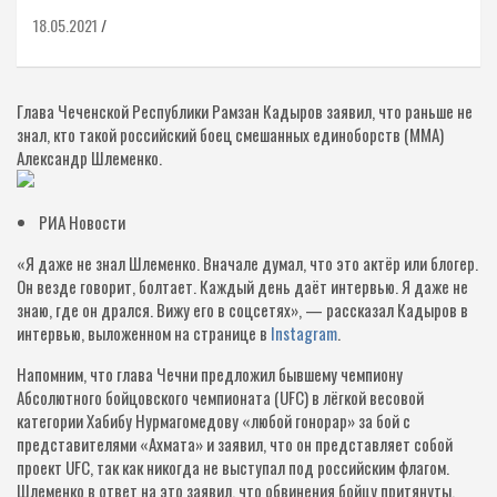
18.05.2021
Глава Чеченской Республики Рамзан Кадыров заявил, что раньше не
знал, кто такой российский боец смешанных единоборств (MMA)
Александр Шлеменко.
РИА Новости
«Я даже не знал Шлеменко. Вначале думал, что это актёр или блогер.
Он везде говорит, болтает. Каждый день даёт интервью. Я даже не
знаю, где он дрался. Вижу его в соцсетях», — рассказал Кадыров в
интервью, выложенном на странице в
Instagram
.
Напомним, что глава Чечни предложил бывшему чемпиону
Абсолютного бойцовского чемпионата (UFC) в лёгкой весовой
категории Хабибу Нурмагомедову «любой гонорар» за бой с
представителями «Ахмата» и заявил, что он представляет собой
проект UFC, так как никогда не выступал под российским флагом.
Шлеменко в ответ на это заявил, что обвинения бойцу притянуты.