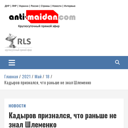
Перейти
к
содержимому
Антимайдан: Гражданская война
На сайте 'Антимайдан' вы найдете самые свежие новости и аналитику о
гражданской войне на Украине, включая события в Новороссии, ДНР,
на Украине
ЛНР и других регионах.
Главная
2021
Май
18
Кадыров признался, что раньше не знал Шлеменко
НОВОСТИ
Кадыров признался, что раньше не
знал Шлеменко