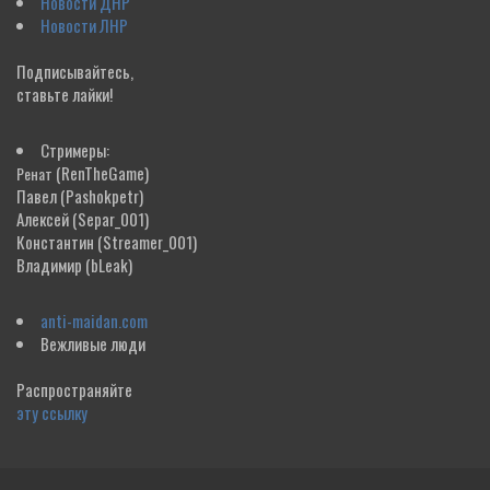
Новости ДНР
Новости ЛНР
Подписывайтесь,
ставьте лайки!
Стримеры:
(RenTheGame)
Ренат
Павел
(Pashokpetr)
Алексей
(Separ_001)
Константин
(Streamer_001)
Владимир
(bLeak)
anti-maidan.com
Вежливые люди
Распространяйте
эту ссылку